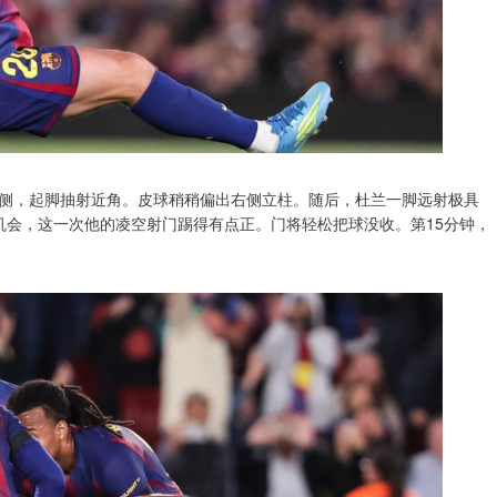
侧，起脚抽射近角。皮球稍稍偏出右侧立柱。随后，杜兰一脚远射极具
机会，这一次他的凌空射门踢得有点正。门将轻松把球没收。第15分钟，