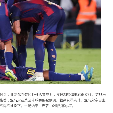
分钟后，亚马尔在禁区外外脚背兜射，皮球稍稍偏出右侧立柱。第38分
接着，亚马尔在禁区带球突破被放倒。裁判判罚点球。亚马尔亲自主
不得不被换下。半场结束，巴萨1-0领先塞尔塔。