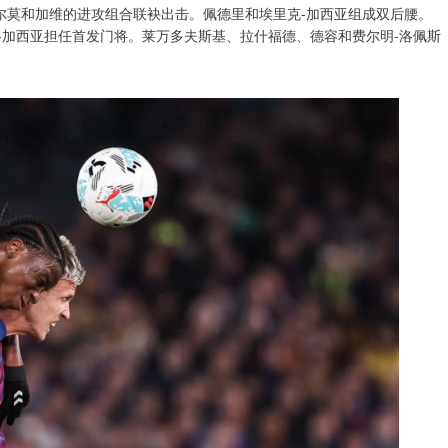
奥尔莫和加维的进攻组合联袂出击。佩德里和埃里克-加西亚组成双后腰。
-加西亚担任首发门将。莱万多夫斯基、拉什福德、德容和费尔明-洛佩斯