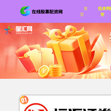
首
悦来网
页
资