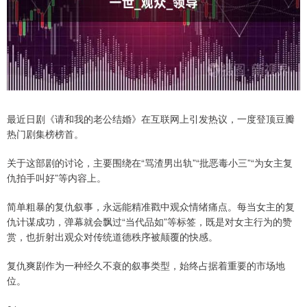
最近日剧《请和我的老公结婚》在互联网上引发热议，一度登顶豆瓣
热门剧集榜榜首。
关于这部剧的讨论，主要围绕在“骂渣男出轨”“批恶毒小三”“为女主复
仇拍手叫好”等内容上。
简单粗暴的复仇叙事，永远能精准戳中观众情绪痛点。每当女主的复
仇计谋成功，弹幕就会飘过“当代品如”等标签，既是对女主行为的赞
赏，也折射出观众对传统道德秩序被颠覆的快感。
复仇爽剧作为一种经久不衰的叙事类型，始终占据着重要的市场地
位。