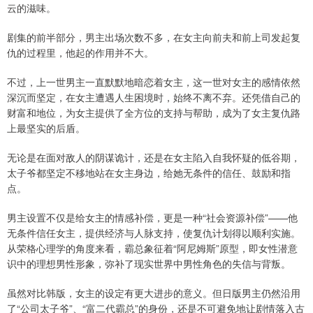
云的滋味。
剧集的前半部分，男主出场次数不多，在女主向前夫和前上司发起复
仇的过程里，他起的作用并不大。
不过，上一世男主一直默默地暗恋着女主，这一世对女主的感情依然
深沉而坚定，在女主遭遇人生困境时，始终不离不弃。还凭借自己的
财富和地位，为女主提供了全方位的支持与帮助，成为了女主复仇路
上最坚实的后盾。
无论是在面对敌人的阴谋诡计，还是在女主陷入自我怀疑的低谷期，
太子爷都坚定不移地站在女主身边，给她无条件的信任、鼓励和指
点。
男主设置不仅是给女主的情感补偿，更是一种“社会资源补偿”——他
无条件信任女主，提供经济与人脉支持，使复仇计划得以顺利实施。
从荣格心理学的角度来看，霸总象征着“阿尼姆斯”原型，即女性潜意
识中的理想男性形象，弥补了现实世界中男性角色的失信与背叛。
虽然对比韩版，女主的设定有更大进步的意义。但日版男主仍然沿用
了“公司太子爷”、“富二代霸总”的身份，还是不可避免地让剧情落入古