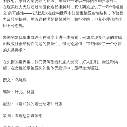
的投射。家庭内部妻职的捆绑、家庭外部难以根除的性骚扰事件......
在现实压力无法通过制度化途径排解时，复仇爽剧提供了一种“情绪起
义”的可能性——它让观众在虚构世界中短暂推翻压迫性结构，体验权
力反转的快感。尽管这种满足是暂时的、象征性的，但其心理代偿作
用不可忽视。
未来的复仇叙事或许会在深度上进一步探索，例如展现复仇后的道德
困境或社会结构性问题的复杂性。但无论如何，它都回应了一个永恒
的人类诉求：
在失衡的世界里，我们仍渴望看到恶人受罚，好人胜利。而这种渴
望，在女性长期被压抑的集体无意识中，显得尤为强烈。
撰文：乌蝇歌
编辑：汁儿、林蓝
配图：《请和我的老公结婚》日版
策划：看理想新媒体部