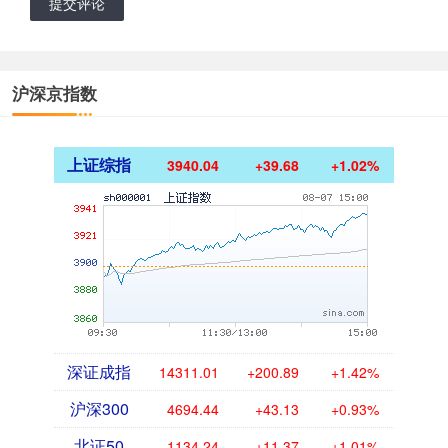
提交评论
沪深京指数
上证综指
3940.04
+39.68
+1.02%
深证成指
14311.01
+200.89
+1.42%
沪深300
4694.44
+43.13
+0.93%
北证50
1134.24
+11.37
+1.01%