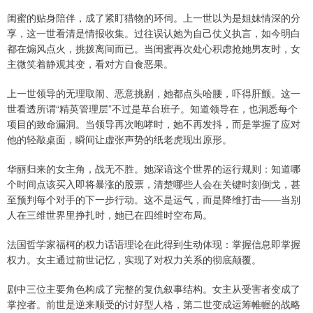
闺蜜的贴身陪伴，成了紧盯猎物的环伺。上一世以为是姐妹情深的分
享，这一世看清是情报收集。过往误认她为自己仗义执言，如今明白
都在煽风点火，挑拨离间而已。当闺蜜再次处心积虑抢她男友时，女
主微笑着静观其变，看对方自食恶果。
上一世领导的无理取闹、恶意挑剔，她都点头哈腰，吓得肝颤。这一
世看透所谓“精英管理层”不过是草台班子。知道领导在，也洞悉每个
项目的致命漏洞。当领导再次咆哮时，她不再发抖，而是掌握了应对
他的轻敲桌面，瞬间让虚张声势的纸老虎现出原形。
华丽归来的女主角，战无不胜。她深谙这个世界的运行规则：知道哪
个时间点该买入即将暴涨的股票，清楚哪些人会在关键时刻倒戈，甚
至预判每个对手的下一步行动。这不是运气，而是降维打击——当别
人在三维世界里挣扎时，她已在四维时空布局。
法国哲学家福柯的权力话语理论在此得到生动体现：掌握信息即掌握
权力。女主通过前世记忆，实现了对权力关系的彻底颠覆。
剧中三位主要角色构成了完整的复仇叙事结构。女主从受害者变成了
掌控者。前世是逆来顺受的讨好型人格，第二世变成运筹帷幄的战略