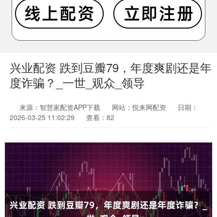
兴业配资 跌到豆瓣79，年度爽剧还是年
度诈骗？_一世_观众_领导
来源：智慧家配资APP下载
网站：悦来网配资
日期：
2026-03-25 11:02:29
查看：82