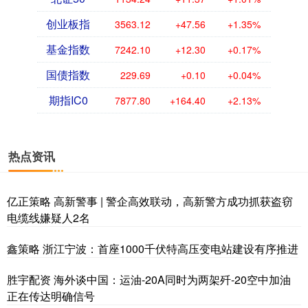
创业板指
3563.12
+47.56
+1.35%
基金指数
7242.10
+12.30
+0.17%
国债指数
229.69
+0.10
+0.04%
期指IC0
7877.80
+164.40
+2.13%
热点资讯
亿正策略 高新警事 | 警企高效联动，高新警方成功抓获盗窃
电缆线嫌疑人2名
鑫策略 浙江宁波：首座1000千伏特高压变电站建设有序推进
胜宇配资 海外谈中国：运油-20A同时为两架歼-20空中加油
正在传达明确信号