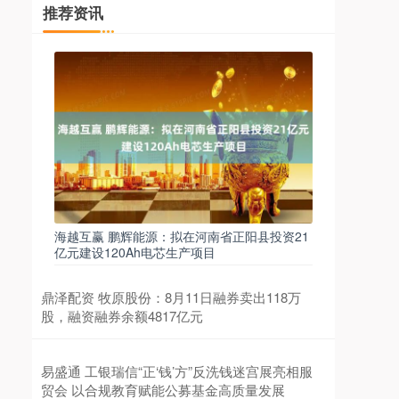
推荐资讯
海越互赢 鹏辉能源：拟在河南省正阳县投资21
亿元建设120Ah电芯生产项目
鼎泽配资 牧原股份：8月11日融券卖出118万
股，融资融券余额4817亿元
易盛通 工银瑞信“正‘钱’方”反洗钱迷宫展亮相服
贸会 以合规教育赋能公募基金高质量发展