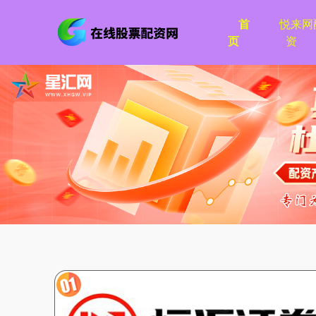
首
悦来网
页
资