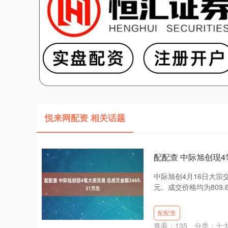
悦来网配资 相关话题
配配查 中际旭创现4笔
中际旭创4月16日大宗交
元。成交价格均为809.
配配查
查看：
135
分类：
十