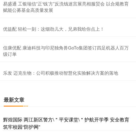
易盛通 工银瑞信“正‘钱’方”反洗钱迷宫展亮相服贸会 以合规教育
赋能公募基金高质量发展
优益配 轻松一刻：这烟劲儿大，兄弟我给你点上！
信康优配 康迪科技与印尼独角兽GoTo集团签订四足机器人百万
级订单
乐发 迈克生物：公司积极推动智慧化实验解决方案的落地
最新文章
辉煌国际 两江新区警方\＂平安课堂\＂护航开学季 安全教育
筑牢校园“防护网”