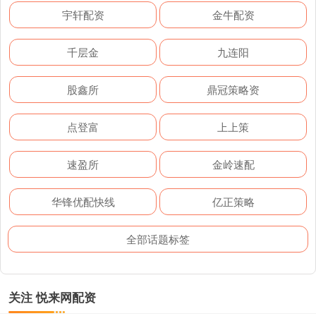
宇轩配资
金牛配资
千层金
九连阳
股鑫所
鼎冠策略资
点登富
上上策
速盈所
金岭速配
华锋优配快线
亿正策略
全部话题标签
关注 悦来网配资