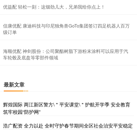
优益配 轻松一刻：这烟劲儿大，兄弟我给你点上！
信康优配 康迪科技与印尼独角兽GoTo集团签订四足机器人百万
级订单
海顺优配 神剑股份：公司聚酯树脂下游粉末涂料可以应用于汽
车轮毂及底盘等零部件领域
最新文章
辉煌国际 两江新区警方\＂平安课堂\＂护航开学季 安全教育
筑牢校园“防护网”
浩广配资 全力以赴 全时守护春节期间全区社会治安平安稳定