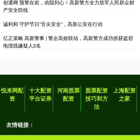
创通网 预警在前，劝阻到心！高新警方全力筑牢人民群众财
产安全防线
诚利和 守护节日“舌尖安全”，高新公安在行动
亿正策略 高新警事 | 警企高效联动，高新警方成功抓获盗窃
电缆线嫌疑人2名
悦来网配
十大配资
河南股票
股票配资
上海配资
资
平台证券
配资
技巧和方
之家
法
友情链接：