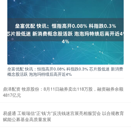
垒富优配 快讯：恒指高开0.08% 科指跌0.3% 芯片股低迷 新消费
概念股活跃 泡泡玛特绩后高开近4%
鼎泽配资 牧原股份：8月11日融券卖出118万股，融资融券余额
4817亿元
易盛通 工银瑞信“正‘钱’方”反洗钱迷宫展亮相服贸会 以合规教育
赋能公募基金高质量发展