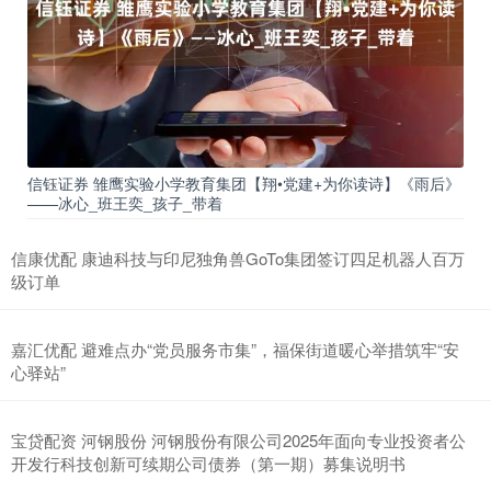
信钰证券 雏鹰实验小学教育集团【翔•党建+为你读诗】《雨后》
——冰心_班王奕_孩子_带着
信康优配 康迪科技与印尼独角兽GoTo集团签订四足机器人百万
级订单
嘉汇优配 避难点办“党员服务市集”，福保街道暖心举措筑牢“安
心驿站”
宝贷配资 河钢股份 河钢股份有限公司2025年面向专业投资者公
开发行科技创新可续期公司债券（第一期）募集说明书