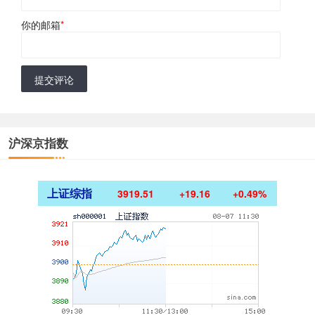
你的邮箱
*
提交评论
沪深京指数
上证综指
3919.51
+19.16
+0.49%