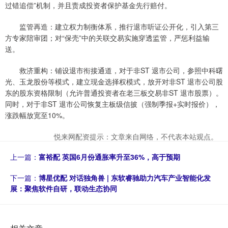
过错追偿”机制，并且责成投资者保护基金先行赔付。
监管再造：建立权力制衡体系，推行退市听证公开化，引入第三
方专家陪审团；对“保壳”中的关联交易实施穿透监管，严惩利益输
送。
救济重构：铺设退市衔接通道，对于非ST 退市公司，参照中科曙
光、玉龙股份等模式，建立现金选择权模式，放开对非ST 退市公司股
东的股东资格限制（允许普通投资者在老三板交易非ST 退市股票）。
同时，对于非ST 退市公司恢复主板级信披（强制季报+实时报价），
涨跌幅放宽至10%。
悦来网配资提示：文章来自网络，不代表本站观点。
上一篇：
富裕配 英国6月份通胀率升至36%，高于预期
下一篇：
博星优配 对话独角兽 | 东软睿驰助力汽车产业智能化发
展：聚焦软件自研，联动生态协同