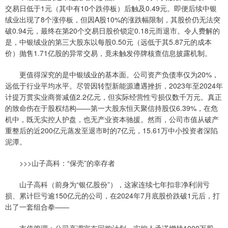
交易日低于1元（其中有10个跌停板）后触及0.49元。即便后续中银
绒业出现了8个涨停板，但因A股10%的涨跌幅限制，其股价仍无法突
破0.94元，最终在第20个交易日股价锁定0.18元而退市。令人费解的
是，中银绒业的第三大股东以每股0.50元（远低于其5.87元的成本
价）抛售1.71亿股的异常交易，竟未触发停牌核查信息披露机制。
更值得深究的是中银绒业的基本面。公司资产负债率仅为20%，
远低于行业平均水平。尽管因转型新能源遭遇挫折，2023年至2024年
计提万贯实业商誉减值2.2亿元，但实际经营性亏损仅数千万元。真正
的致命伤在于股权结构——第一大股东恒天聚信持股仅6.39%，在危
机中，既无实控人护盘，也无产业资本驰援。然而，公司市值从破产
重整后的近200亿元蒸发至退市时的7亿元，15.61万中小投资者深陷
泥潭。
>>>山子高科：“保壳”的幸存者
山子高科（前身为“银亿股份”），这家连续七年扣非净利润亏
损、累计巨亏逾150亿元的公司，在2024年7月底股价跌破1元后，打
出了一套组合拳——
市值管理：公司高调宣布回购计划，实控人承诺增持1000万股。