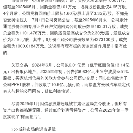
但截至2025年5月，回购金额仅101万元，增持股份数量仅4.65万股。
4个月后，公司竟将回购价上限从1.60元/股上调至3.35元/股。不知是
否受舆论压力，7月1日公司突然公告，截至2025年6月末，公司累计
通过股份回购专用证券账户实施回购公司股份数量483.31万股，成交
总金额为1101.478万元，回购股份最高成交价为2.30元/股，最低成交
价为2.19元/股。其中，6月份回购公司股份数量为4373100股，成交
金额为1000.0184万元。这说明有理有据的舆论监督作用是非常有效
的。
关联交易：2024年6月，公司以6.01亿元（低于账面价值13.14亿
元）出售银亿地产。2025年年初，公告拟6.63亿元出售宁波昊圣51%
股权，买家杭州信泉的关联方曾参与公司历史交易；同步出售欧洲子
公司PPET股权，并收取了10.5亿元预付款，而接盘方云枫汽车法定代
表人与标的公司同名，疑似利益输送。
尽管2025年1月因信息披露违规被甘肃证监局责令改正，但所有
资产出售都畅通无阻。通过低价剥离亏损资产，公司在2025年第一季
度实现了“账面扭亏”。
>>>成熟市场的退市逻辑