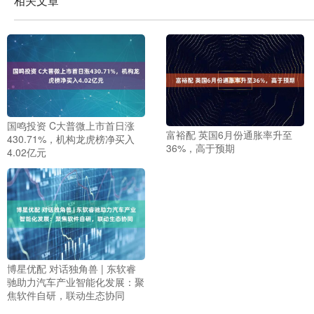
相关文章
国鸣投资 C大普微上市首日涨
富裕配 英国6月份通胀率升至
430.71%，机构龙虎榜净买入
36%，高于预期
4.02亿元
博星优配 对话独角兽 | 东软睿
驰助力汽车产业智能化发展：聚
焦软件自研，联动生态协同