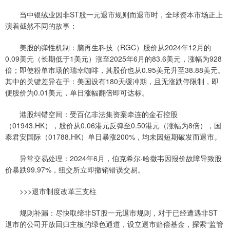
当中银绒业因非ST股一元退市规则而退市时，全球资本市场正上
演着截然不同的故事：
美股的弹性机制：脑再生科技（RGC）股价从2024年12月的
0.09美元（长期低于1美元）涨至2025年6月的83.6美元，涨幅为928
倍；即使粉单市场的瑞幸咖啡，其股价也从0.95美元升至38.88美元。
其中的关键差异在于：美国设有180天缓冲期，且无涨跌停限制，即
便股价为0.01美元，单日涨幅翻倍即可达标。
港股纠错空间：受百亿非法集资案牵连的金石控股
（01943.HK），股价从0.06港元反弹至0.50港元（涨幅为8倍），国
泰君安国际（01788.HK）单日暴涨200%，均未因短期破发而退市。
异常交易处理：2024年6月，伯克希尔·哈撒韦因报价故障导致股
价暴跌99.97%，纽交所立即撤销错误交易。
>>>退市制度改革三支柱
规则补漏：尽快取缔非ST股一元退市规则，对于已经遭遇非ST
退市的公司开放回归主板的绿色通道，设立退市赔偿基金，探索“监管