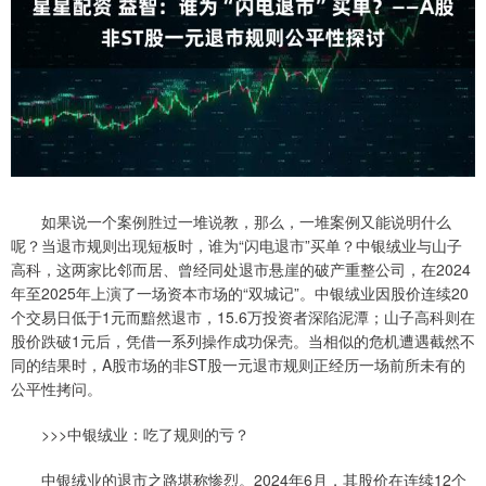
如果说一个案例胜过一堆说教，那么，一堆案例又能说明什么
呢？当退市规则出现短板时，谁为“闪电退市”买单？中银绒业与山子
高科，这两家比邻而居、曾经同处退市悬崖的破产重整公司，在2024
年至2025年上演了一场资本市场的“双城记”。中银绒业因股价连续20
个交易日低于1元而黯然退市，15.6万投资者深陷泥潭；山子高科则在
股价跌破1元后，凭借一系列操作成功保壳。当相似的危机遭遇截然不
同的结果时，A股市场的非ST股一元退市规则正经历一场前所未有的
公平性拷问。
>>>中银绒业：吃了规则的亏？
中银绒业的退市之路堪称惨烈。2024年6月，其股价在连续12个