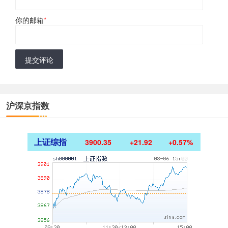
你的邮箱
*
提交评论
沪深京指数
上证综指
3900.35
+21.92
+0.57%