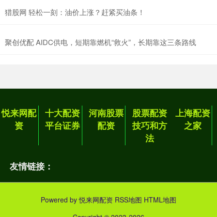
猎股网 轻松一刻：油价上涨？赶紧买油条！
聚创优配 AIDC供电，短期靠燃机“救火”，长期靠这三条路线
悦来网配
十大配资
河南股票
股票配资
上海配资
资
平台证券
配资
技巧和方
之家
法
友情链接：
Powered by
悦来网配资
RSS地图
HTML地图
Copyright
© 2023-2026